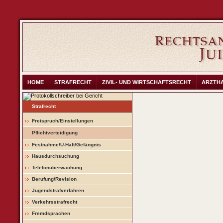
HOME
STRAFRECHT
ZIVIL- UND WIRTSCHAFTSRECHT
ARZTH
Strafrecht
Freispruch/Einstellungen
Pflichtverteidigung
Festnahme/U-Haft/Gefängnis
Hausdurchsuchung
Telefonüberwachung
Berufung/Revision
Jugendstrafverfahren
Verkehrsstrafrecht
Fremdsprachen