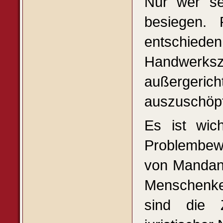
Nur wer se
besiegen. 
entschieden.
Handwerksze
außerger
auszuschöpf
Es ist wich
Problembew
von Mandant
Menschenke
sind die 