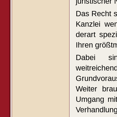
juristischer 
Das Recht s
Kanzlei wen
derart spez
Ihren größtm
Dabei sin
weitreic
Grundvoraus
Weiter bra
Umgang mit
Verhandlung