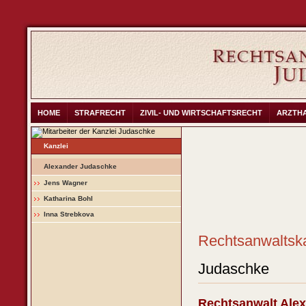
HOME
STRAFRECHT
ZIVIL- UND WIRTSCHAFTSRECHT
ARZTH
Kanzlei
Alexander Judaschke
Jens Wagner
Katharina Bohl
Inna Strebkova
Rechtsanwalts
Judaschke
Rechtsanwalt Ale